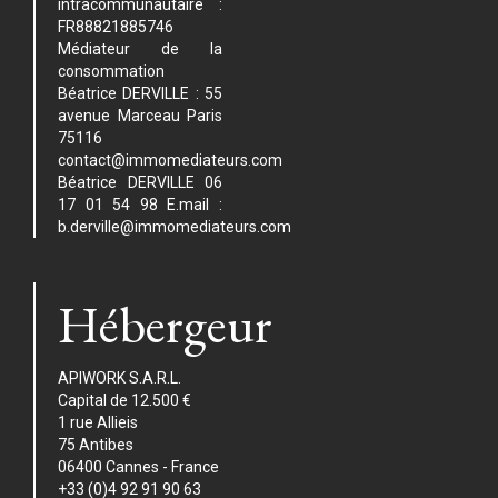
intracommunautaire :
FR88821885746
Médiateur de la
consommation
Béatrice DERVILLE : 55
avenue Marceau Paris
75116
contact@immomediateurs.com
Béatrice DERVILLE 06
17 01 54 98 E.mail :
b.derville@immomediateurs.com
Hébergeur
APIWORK S.A.R.L.
Capital de 12.500 €
1 rue Allieis
75 Antibes
06400 Cannes - France
+33 (0)4 92 91 90 63