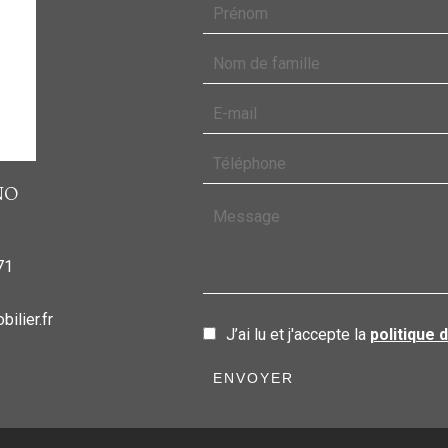
NO
71
ilier.fr
J’ai lu et j'accepte la
politique 
ENVOYER