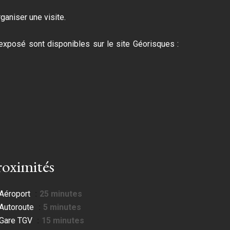
aniser une visite.
exposé sont disponibles sur le site Géorisques :
roximités
Aéroport
25 minutes
Autoroute
5 minutes
Gare TGV
15 minutes