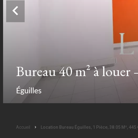
Bureau 40 m² à louer – 
Éguilles
Accueil
Location Bureau Éguilles, 1 Pièce, 38.05 M², 44