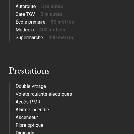
Autoroute
5 minutes
Gare TGV
5 minutes
École primaire
50 mètres
Médecin
400 mètres
Supermarché
200 mètres
Prestations
Double vitrage
Volets roulants électriques
Accès PMR
Alarme incendie
Ascenseur
Fibre optique
Digicode